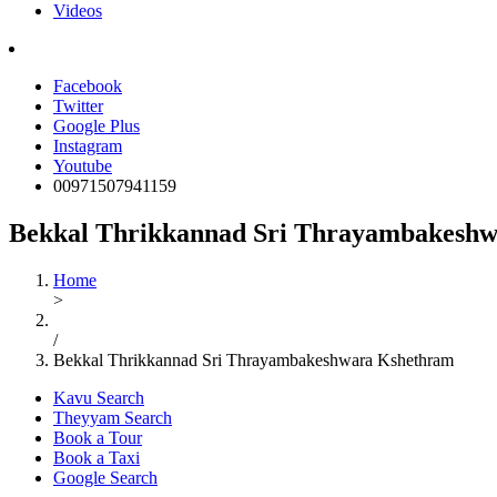
Videos
Facebook
Twitter
Google Plus
Instagram
Youtube
00971507941159
Bekkal Thrikkannad Sri Thrayambakesh
Home
>
/
Bekkal Thrikkannad Sri Thrayambakeshwara Kshethram
Kavu Search
Theyyam Search
Book a Tour
Book a Taxi
Google Search