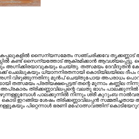
കപ്പലുകളിൽ സൈന്യസമേതം സഞ്ചരിക്കവേ തൃക്കണ്ണാട് ആറാ
ിൽ കണ്ട് സൈന്യത്തോട് ആക്രമിക്കാൻ ആവശ്യപ്പെട്ടു. സൈ
അഗ്നിക്കിരയാവുകയും ചെയ്തു. തത്സമയം ദേവീദൂതൻ ക്ഷേത്ര
്ക് ചെല്ലുകയും ധ്യാനനിരതനായി കൊടിയിലയിലെ ദീപം സമുദ്
 അഗ്നി വിഴുങ്ങുന്നതിനു മുൻപ്‌ ചെയ്തുപോയ അപരാധം പൊറുക്
ഷക്കായി തത്സമയം പ്രത്യക്ഷപ്പെട്ടത് തന്റെ മൂന്നാം കണ്ണില
 അപ്രകാരം ത്രിക്കണ്ണാവിലപ്പന്റെ വലതു ഭാഗം പാലക്കുന്
രിച്ചെഴുന്നള്ളൂമ്പോൾ പാലക്കുന്നിൽ നിന്നും ശ്രീ കുറുംബ ന
 കൊടി ഇറങ്ങിയ ശേഷം ത്രിക്കണ്ണാവിലപ്പൻ സമ്മതിച്ചതായ 
ന്നള്ളൂകയും പിറ്റെന്നാൾ ഭരണി മഹോത്സവത്തിന് കൊടിയേറുന്