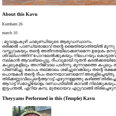
About this Kavu
Kumbam 26
march 10
: മൂവാളംകുഴി ചാമുണ്ഡിയുടെ ആരൂഡസ്ഥാനം.
ഒരിക്കൽ പാണ്ഡ്യരാജാവ് തന്റെ ജൈത്രയാത്രയിൽ മൂന്നു 
വസ്തുവകയും തന്റെ അതീനതയിലാക്കണമെന്ന ഉദ്ദേശം മനസ്സ
ശിവലിംഗത്തിന് പോറലേൽക്കുകയും നിലപറയും കൊട്ടാരവും 
നല്കാൻ ആവശ്യപ്പെട്ടു. ദീപവുമായി ദൂതൻ കടൽക്കരയിലേക
കപ്പലുകളിലും അഗ്നിജ്വാല പടർന്നു. മൂന്നാമത്തെ കപ്പലും
പ്രണമിച്ചു. കോപം തല്ക്കാലം ശമിച്ചുവെങ്കിലും തന്റെ രക്
പൊന്മകൾ തന്റെ ദീപം തന്നെയാവണമെന്ന് അരുളിച്ചെയ്തു.
ത്രിക്കണ്ണാവിലപ്പന്റെആറാട്ട്‌ എഴുന്നള്ളത്തു കഴിഞ്ഞ് തി
ആറാട്ട്‌ സമാപ്തിയോളം ദണ്ഡപടിയിൽ കാവൽ നില്ക്കുകയും,
ഇട്ടപന്തൽ, ഏറിയ കമ്പ, മുതലായവ ഏറ്റുവാങ്ങി തിരിച്ചെഴു
Theyyams Performed in this (Temple) Kavu