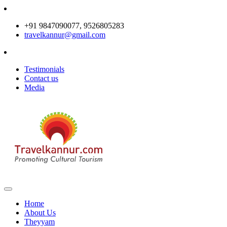
+91 9847090077, 9526805283
travelkannur@gmail.com
Testimonials
Contact us
Media
Home
About Us
Theyyam