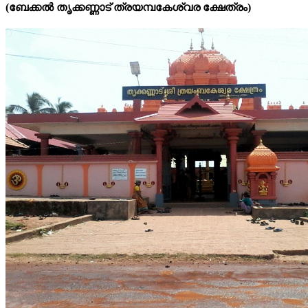
(ബേക്കല്‍ തൃക്കണ്ണാട് ത്രയമ്പകേശ്വര ക്ഷേത്രം)