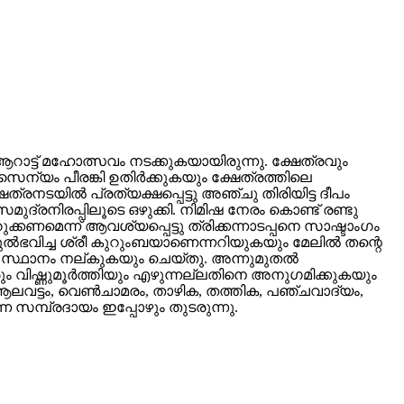
ട്ട്‌ മഹോത്സവം നടക്കുകയായിരുന്നു. ക്ഷേത്രവും
ന്യം പീരങ്കി ഉതിർക്കുകയും ക്ഷേത്രത്തിലെ
നടയിൽ പ്രത്യക്ഷപ്പെട്ടു അഞ്ചു തിരിയിട്ട ദീപം
രനിരപ്പിലൂടെ ഒഴുക്കി. നിമിഷ നേരം കൊണ്ട് രണ്ടു
കണമെന്ന് ആവശ്യപ്പെട്ടു ത്രിക്കന്നാടപ്പനെ സാഷ്ടാംഗം
 നിന്നുൽഭവിച്ച ശ്രീ കുറുംബയാണെന്നറിയുകയും മേലിൽ തന്റെ
നിൽ സ്ഥാനം നല്കുകയും ചെയ്തു. അന്നുമുതൽ
ാൽവരും വിഷ്ണുമൂർത്തിയും എഴുന്നല്ലതിനെ അനുഗമിക്കുകയും
ആലവട്ടം, വെണ്‍ചാമരം, താഴിക, തത്തിക, പഞ്ചവാദ്യം,
ന സമ്പ്രദായം ഇപ്പോഴും തുടരുന്നു.