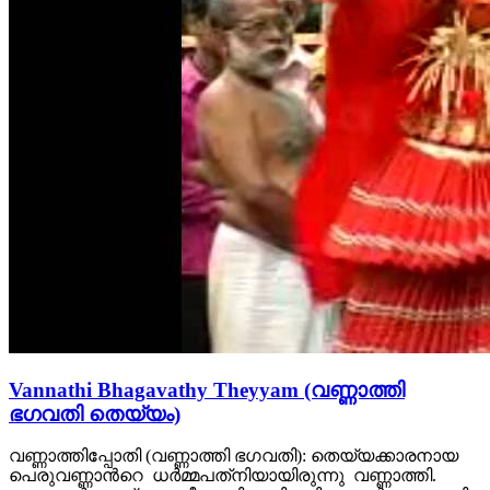
Vannathi Bhagavathy Theyyam (വണ്ണാത്തി
ഭഗവതി തെയ്യം)
വണ്ണാത്തിപ്പോതി (വണ്ണാത്തി ഭഗവതി): തെയ്യക്കാരനായ
പെരുവണ്ണാൻറെ ധർമ്മപത്‌നിയായിരുന്നു വണ്ണാത്തി.