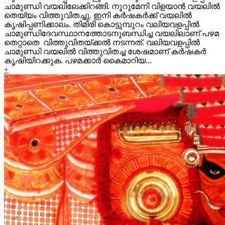
ചാമുണ്ഡി വയലിലേക്കിറങ്ങി. നൂറുമേനി വിളയാന്‍ വയലില്‍
തെയ്യം വിത്തുവിതച്ചു. ഇനി കര്‍ഷകര്‍ക്ക് വയലില്‍
കൃഷിപ്പണിക്കാലം. തിമിരി കൊട്ടുമ്പുറം വലിയവളപ്പില്‍
ചാമുണ്ഡിദേവസ്ഥാനത്തോടനുബന്ധിച്ച വയലിലാണ് പഴമ
തെറ്റാതെ വിത്തുവിതയ്ക്കല്‍ നടന്നത്. വലിയവളപ്പില്‍
ചാമുണ്ഡി വയലില്‍ വിത്തുവിതച്ച ശേഷമാണ് കര്‍ഷകര്‍
കൃഷിയിറക്കുക. പഴമക്കാര്‍ കൈമാറിയ...
+