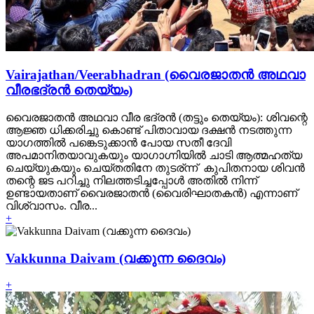
Vairajathan/Veerabhadran (വൈരജാതന്‍ അഥവാ
വീരഭദ്രന്‍ തെയ്യം)
വൈരജാതന്‍ അഥവാ വീര ഭദ്രന്‍ (തട്ടും തെയ്യം): ശിവന്റെ
ആജ്ഞ ധിക്കരിച്ചു കൊണ്ട് പിതാവായ ദക്ഷന്‍ നടത്തുന്ന
യാഗത്തില്‍ പങ്കെടുക്കാന്‍ പോയ സതീ ദേവി
അപമാനിതയാവുകയും യാഗാഗ്നിയില്‍ ചാടി ആത്മഹത്യ
ചെയ്യുകയും ചെയ്തതിനേ തുടര്ന്ന് ‍ കുപിതനായ ശിവന്‍
തന്റെ ജട പറിച്ചു നിലത്തടിച്ചപ്പോള്‍ അതില്‍ നിന്ന്
ഉണ്ടായതാണ് വൈരജാതന്‍ (വൈരിഘാതകന്‍) എന്നാണ്
വിശ്വാസം. വീര...
+
Vakkunna Daivam (വക്കുന്ന ദൈവം)
+