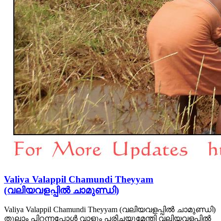
Valiya Valappil Chamundi Theyyam
(വലിയവളപ്പിൽ ചാമുണ്ഡി)
Valiya Valappil Chamundi Theyyam (വലിയവളപ്പിൽ ചാമുണ്ഡി)
തുലാം പിറന്നപ്പോള്‍ വാളും പരിചയുമേന്തി വലിയവളപ്പില്‍