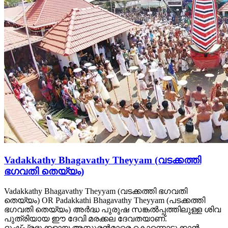
Vadakkathy Bhagavathy Theyyam (വടക്കത്തി
ഭഗവതി തെയ്യം)
Vadakkathy Bhagavathy Theyyam (വടക്കത്തി ഭഗവതി
തെയ്യം) OR Padakkathi Bhagavathy Theyyam (പടക്കത്തി
ഭഗവതി തെയ്യം) അര്‍ദ്ധ പുരുഷ സങ്കല്‍പ്പത്തിലുള്ള ശിവ
പുത്രിയായ ഈ ദേവി മരക്കല ദേവതയാണ്.
ദുഷ്പ്രഭുക്കളായ അസുരന്‍മാരെ കൊന്നൊടുക്കാന്‍