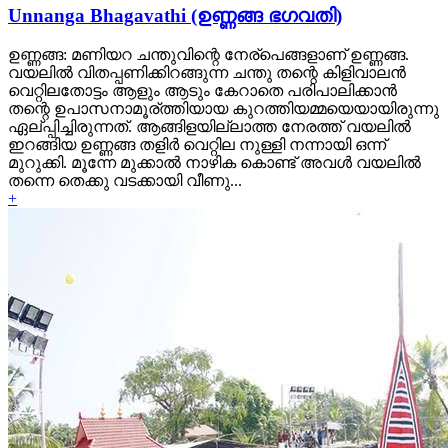
Unnanga Bhagavathi (ഉണ്ണങ്ങ ഭഗവതി)
ഉണ്ണങ്ങ: മണിയറ ചന്തുവിന്റെ നേര്പെങ്ങളാണ് ഉണ്ണങ്ങ.
വയലില്‍ വിതപ്പണിക്കിറങ്ങുന്ന ചന്തു തന്റെ കിളിവാലന്‍
വെറ്റിലതോട്ടം ആളും ആടും കേറാതെ പരിപാലിക്കാന്‍
തന്റെ ഉപാസനാമൂര്ത്തിയായ കുറത്തിയമ്മയെയായിരുന്നു
ഏല്പ്പിച്ചിരുന്നത്‌. ആങ്ങിളയില്ലാത്ത നേരത്ത് വയലില്‍
ഇറങ്ങിയ ഉണ്ണങ്ങ തളിര്‍ വെറ്റില നുള്ളി നന്നായി ഒന്ന്
മുറുക്കി. മൂന്നേ മുക്കാല്‍ നാഴിക കൊണ്ട് അവള്‍ വയലില്‍
തന്നെ തെക്കു വടക്കായി വീണു...
+