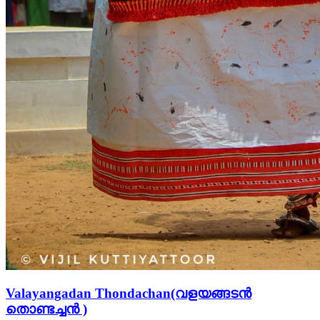
Valayangadan Thondachan(വളയങ്ങടന്‍
തൊണ്ടച്ചന്‍ )