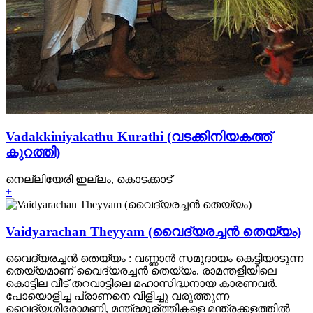
Vadakkiniyakathu Kurathi (വടക്കിനിയകത്ത്‌
കുറത്തി)
നെല്ലിയേരി ഇല്ലം, കൊടക്കാട്
+
Vaidyarachan Theyyam (വൈദ്യരച്ചന്‍ തെയ്യം)
വൈദ്യരച്ചന്‍ തെയ്യം : വണ്ണാന്‍ സമുദായം കെട്ടിയാടുന്ന
തെയ്യമാണ്‌ വൈദ്യരച്ചന്‍ തെയ്യം. രാമന്തളിയിലെ
കൊട്ടില വീട് തറവാട്ടിലെ മഹാസിദ്ധനായ കാരണവര്‍.
പോയൊളിച്ച പ്രാണനെ വിളിച്ചു വരുത്തുന്ന
വൈദ്യശിരോമണി, മന്ത്രമൂര്ത്തികളെ മന്ത്രക്കളത്തില്‍