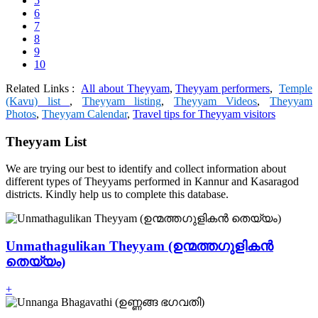
5
6
7
8
9
10
Related Links :
All about Theyyam
,
Theyyam performers
,
Temple
(Kavu) list
,
Theyyam listing
,
Theyyam Videos
,
Theyyam
Photos
,
Theyyam Calendar
,
Travel tips for Theyyam visitors
Theyyam List
We are trying our best to identify and collect information about
different types of Theyyams performed in Kannur and Kasaragod
districts. Kindly help us to complete this database.
Unmathagulikan Theyyam (ഉന്മത്തഗുളികൻ
തെയ്യം)
+