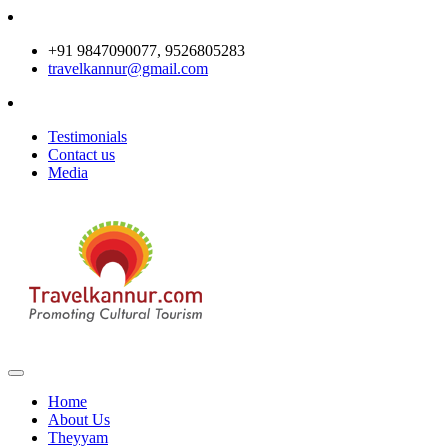
+91 9847090077, 9526805283
travelkannur@gmail.com
Testimonials
Contact us
Media
Home
About Us
Theyyam