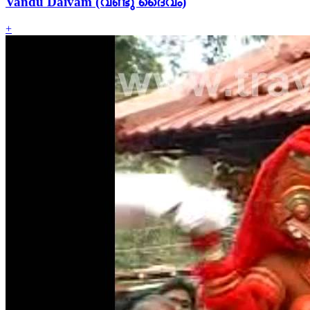
Vandu Daivam (വണ്ടു ദൈവം)
+