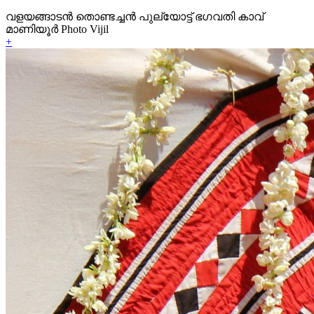
വളയങ്ങാടൻ തൊണ്ടച്ചൻ പുല്യോട്ട് ഭഗവതി കാവ്
മാണിയൂർ Photo Vijil
+