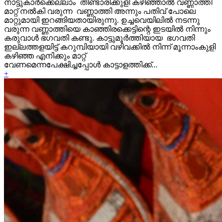
നാട്ടുകാർക്കെല്ലാം തീണ്ടാരിക്കുളി കഴിഞ്ഞാല്‍ വണ്ണാത്തി
മാറ്റ് നൽകി വരുന്ന വണ്ണാത്തി അന്നും പതിവ് പോലെ
മാറ്റുമായി ഇറങ്ങിയതായിരുന്നു. ഉച്ചവെയിലില്‍ നടന്നു
വരുന്ന വണ്ണാത്തിയെ കാഞ്ഞിരക്കെട്ടിന്റെ ഇടയില്‍ നിന്നും
കരുവാള്‍ ഭഗവതി കണ്ടു. കാട്ടുമൂർത്തിയായ ഭഗവതി
ഇല്ലത്തളയിട്ട് കറുമ്പിയായി വഴിവക്കില്‍ നിന്ന് മൂന്നാംകുളി
കഴിഞ്ഞ എനിക്കും മാറ്റ്
വേണമെന്നപേക്ഷിച്ചപ്പോൾ കാട്ടാളത്തിക്ക്...
+