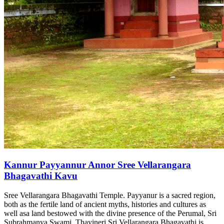
Kannur Payyannur Annor Sree Vellarangara
Bhagavathi Kavu
Sree Vellarangara Bhagavathi Temple. Payyanur is a sacred region,
both as the fertile land of ancient myths, histories and cultures as
well asa land bestowed with the divine presence of the Perumal, Sri
Subrahmanya Swami. Thayineri Sri Vellarangara Bhagavathi is...