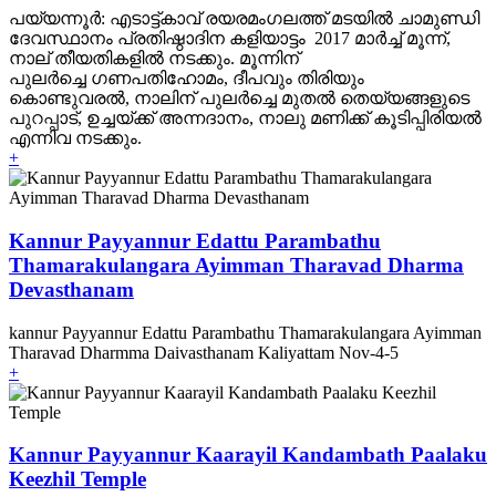
പയ്യന്നൂര്‍: എടാട്ട്കാവ് രയരമംഗലത്ത് മടയില്‍ ചാമുണ്ഡി
ദേവസ്ഥാനം പ്രതിഷ്ഠാദിന കളിയാട്ടം 2017 മാര്‍ച്ച് മൂന്ന്,
നാല് തീയതികളില്‍ നടക്കും. മൂന്നിന്
പുലര്‍ച്ചെ ഗണപതിഹോമം, ദീപവും തിരിയും
കൊണ്ടുവരല്‍, നാലിന് പുലര്‍ച്ചെ മുതല്‍ തെയ്യങ്ങളുടെ
പുറപ്പാട്, ഉച്ചയ്ക്ക് അന്നദാനം, നാലു മണിക്ക് കൂടിപ്പിരിയല്‍
എന്നിവ നടക്കും.
+
Kannur Payyannur Edattu Parambathu
Thamarakulangara Ayimman Tharavad Dharma
Devasthanam
kannur Payyannur Edattu Parambathu Thamarakulangara Ayimman
Tharavad Dharmma Daivasthanam Kaliyattam Nov-4-5
+
Kannur Payyannur Kaarayil Kandambath Paalaku
Keezhil Temple