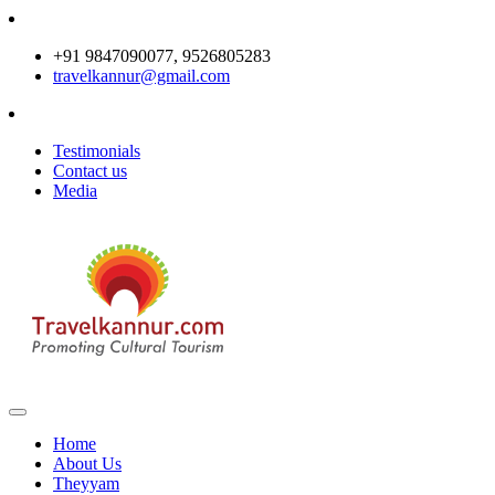
+91 9847090077, 9526805283
travelkannur@gmail.com
Testimonials
Contact us
Media
Home
About Us
Theyyam