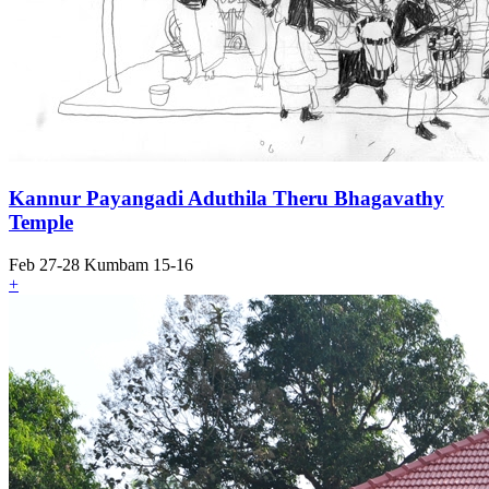
Kannur Payangadi Aduthila Theru Bhagavathy
Temple
Feb 27-28 Kumbam 15-16
+