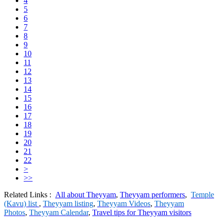
4
5
6
7
8
9
10
11
12
13
14
15
16
17
18
19
20
21
22
>
>>
Related Links :
All about Theyyam
,
Theyyam performers
,
Temple
(Kavu) list
,
Theyyam listing
,
Theyyam Videos
,
Theyyam
Photos
,
Theyyam Calendar
,
Travel tips for Theyyam visitors