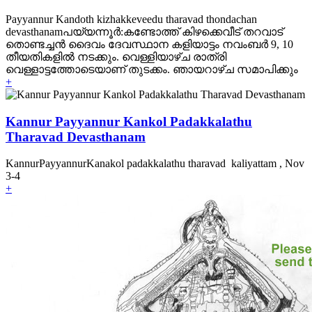
Payyannur Kandoth kizhakkeveedu tharavad thondachan
devasthanamപയ്യന്നൂര്‍:കണ്ടോത്ത് കിഴക്കെവീട് തറവാട്
തൊണ്ടച്ചന്‍ ദൈവം ദേവസ്ഥാന കളിയാട്ടം നവംബര്‍ 9, 10
തീയതികളില്‍ നടക്കും. വെള്ളിയാഴ്ച രാത്രി
വെള്ളാട്ടത്തോടെയാണ് തുടക്കം. ഞായറാഴ്ച സമാപിക്കും
+
Kannur Payyannur Kankol Padakkalathu
Tharavad Devasthanam
KannurPayyannurKanakol padakkalathu tharavad kaliyattam , Nov
3-4
+